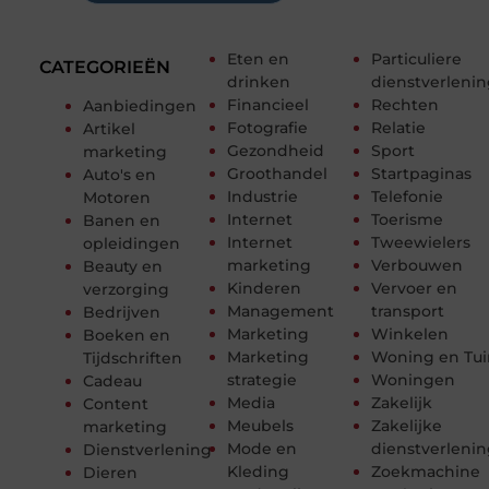
Eten en
Particuliere
CATEGORIEËN
drinken
dienstverleni
Financieel
Rechten
Aanbiedingen
Fotografie
Relatie
Artikel
Gezondheid
Sport
marketing
Groothandel
Startpaginas
Auto's en
Industrie
Telefonie
Motoren
Internet
Toerisme
Banen en
Internet
Tweewielers
opleidingen
marketing
Verbouwen
Beauty en
Kinderen
Vervoer en
verzorging
Management
transport
Bedrijven
Marketing
Winkelen
Boeken en
Marketing
Woning en Tui
Tijdschriften
strategie
Woningen
Cadeau
Media
Zakelijk
Content
Meubels
Zakelijke
marketing
Mode en
dienstverleni
Dienstverlening
Kleding
Zoekmachine
Dieren