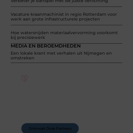
Verbeter je dartspel met de juiste verlichting
Vacature kraanmachinist in regio Rotterdam voor
werk aan grote infrastructurele projecten
Hoe watersnijden materiaalvervorming voorkomt
bij precisiewerk
MEDIA EN BEROEMDHEDEN
Een lokale krant met verhalen uit Nijmegen en
omstreken
Word deel van een actieve blogcommunity
Bij ons krijg je meer dan alleen een plek om te
schrijven. Ontmoet andere schrijvers, ontvang
feedback, en laat je inspireren door de verhalen
van anderen.
Ontmoet Onze Partners