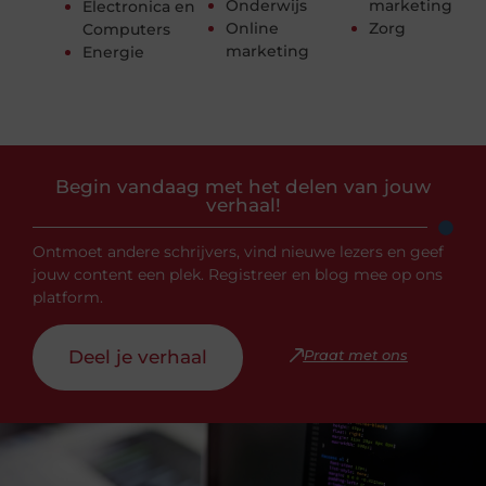
Onderwijs
marketing
Electronica en
Online
Zorg
Computers
marketing
Energie
Begin vandaag met het delen van jouw
verhaal!
Ontmoet andere schrijvers, vind nieuwe lezers en geef
jouw content een plek. Registreer en blog mee op ons
platform.
Deel je verhaal
Praat met ons