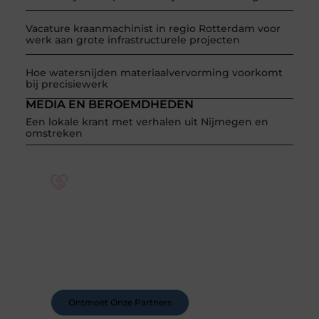
Vacature kraanmachinist in regio Rotterdam voor
werk aan grote infrastructurele projecten
Hoe watersnijden materiaalvervorming voorkomt
bij precisiewerk
MEDIA EN BEROEMDHEDEN
Een lokale krant met verhalen uit Nijmegen en
omstreken
Word deel van een actieve blogcommunity
Bij ons krijg je meer dan alleen een plek om te
schrijven. Ontmoet andere schrijvers, ontvang
feedback, en laat je inspireren door de verhalen
van anderen.
Ontmoet Onze Partners