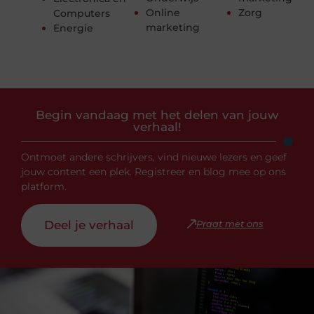
Online
Zorg
Computers
marketing
Energie
Begin vandaag met het delen van jouw
verhaal!
Ontmoet andere schrijvers, vind nieuwe lezers en geef
jouw content een plek. Registreer en blog mee op ons
platform.
Deel je verhaal
Praat met ons