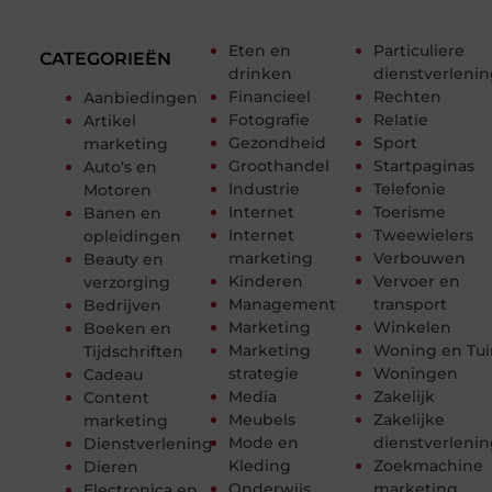
Eten en
Particuliere
CATEGORIEËN
drinken
dienstverleni
Financieel
Rechten
Aanbiedingen
Fotografie
Relatie
Artikel
Gezondheid
Sport
marketing
Groothandel
Startpaginas
Auto's en
Industrie
Telefonie
Motoren
Internet
Toerisme
Banen en
Internet
Tweewielers
opleidingen
marketing
Verbouwen
Beauty en
Kinderen
Vervoer en
verzorging
Management
transport
Bedrijven
Marketing
Winkelen
Boeken en
Marketing
Woning en Tui
Tijdschriften
strategie
Woningen
Cadeau
Media
Zakelijk
Content
Meubels
Zakelijke
marketing
Mode en
dienstverleni
Dienstverlening
Kleding
Zoekmachine
Dieren
Onderwijs
marketing
Electronica en