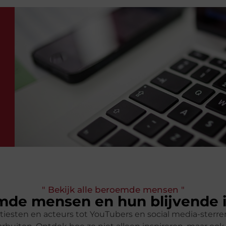
" Bekijk alle beroemde mensen "
de mensen en hun blijvende 
tiesten en acteurs tot YouTubers en social media-ster