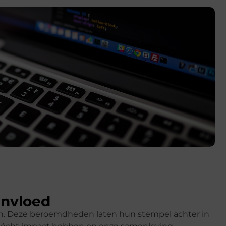
invloed
ren. Deze beroemdheden laten hun stempel achter in