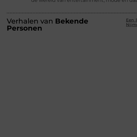
de wereld van entertainment, mode en daa
Verhalen van
Bekende
Een l
Nijm
Personen