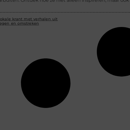
rbuiten. Ontdek hoe ze niet alleen inspireren, maar oo
okale krant met verhalen uit
egen en omstreken