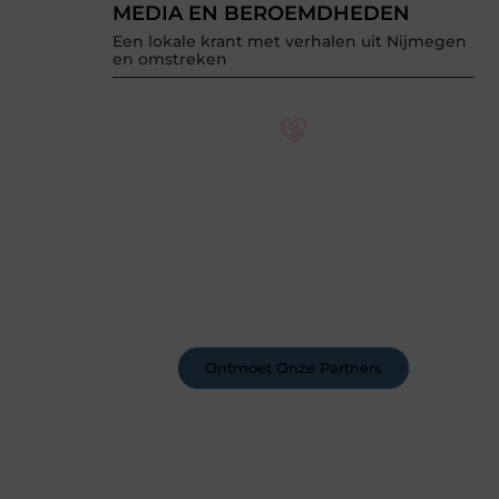
MEDIA EN BEROEMDHEDEN
Een lokale krant met verhalen uit Nijmegen
en omstreken
Word deel van een actieve
blogcommunity
Bij ons krijg je meer dan alleen een
plek om te schrijven. Ontmoet andere
schrijvers, ontvang feedback, en laat je
inspireren door de verhalen van
anderen.
Ontmoet Onze Partners