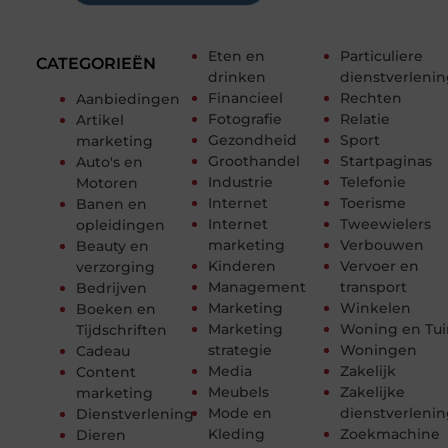
Eten en
Particuliere
CATEGORIEËN
drinken
dienstverleni
Financieel
Rechten
Aanbiedingen
Fotografie
Relatie
Artikel
Gezondheid
Sport
marketing
Groothandel
Startpaginas
Auto's en
Industrie
Telefonie
Motoren
Internet
Toerisme
Banen en
Internet
Tweewielers
opleidingen
marketing
Verbouwen
Beauty en
Kinderen
Vervoer en
verzorging
Management
transport
Bedrijven
Marketing
Winkelen
Boeken en
Marketing
Woning en Tui
Tijdschriften
strategie
Woningen
Cadeau
Media
Zakelijk
Content
Meubels
Zakelijke
marketing
Mode en
dienstverleni
Dienstverlening
Kleding
Zoekmachine
Dieren