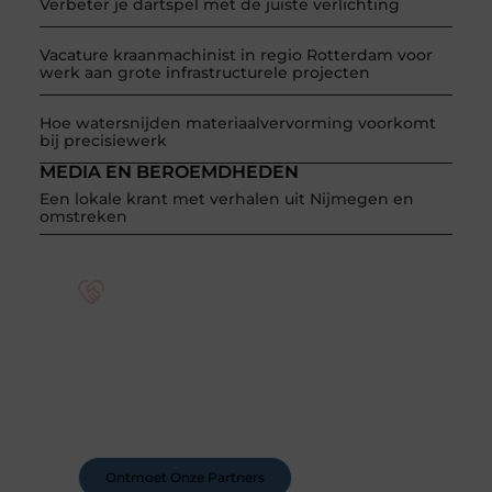
Verbeter je dartspel met de juiste verlichting
Vacature kraanmachinist in regio Rotterdam voor
werk aan grote infrastructurele projecten
Hoe watersnijden materiaalvervorming voorkomt
bij precisiewerk
MEDIA EN BEROEMDHEDEN
Een lokale krant met verhalen uit Nijmegen en
omstreken
Word deel van een actieve blogcommunity
Bij ons krijg je meer dan alleen een plek om te
schrijven. Ontmoet andere schrijvers, ontvang
feedback, en laat je inspireren door de verhalen
van anderen.
Ontmoet Onze Partners