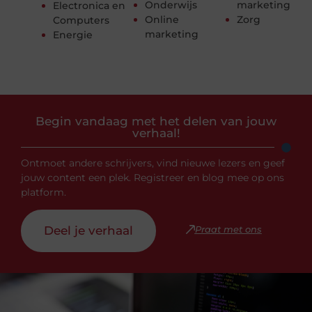
Onderwijs
marketing
Electronica en
Online
Zorg
Computers
marketing
Energie
Begin vandaag met het delen van jouw
verhaal!
Ontmoet andere schrijvers, vind nieuwe lezers en geef
jouw content een plek. Registreer en blog mee op ons
platform.
Deel je verhaal
Praat met ons