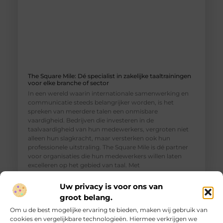
The Square Mile: Dé specialist in zakelijke taaltrainingen
voor elke branche of sector
In een wereld waarin internationale samenwerking en
communicatie steeds belangrijker worden, is het
spreken van meerdere talen een onmisbare
vaardigheid. Bedrijven die investeren in de
taalvaardigheid van hun medewerkers, vergroten niet
alleen hun slagkracht, maar versterken ook hun
professionele uitstraling. The Square Mile is dé partner
voor organisaties die hun medewerkers willen laten
excelleren op het gebied van taal. Met
Uw privacy is voor ons van
groot belang.
Om u de best mogelijke ervaring te bieden, maken wij gebruik van
cookies en vergelijkbare technologieën. Hiermee verkrijgen we