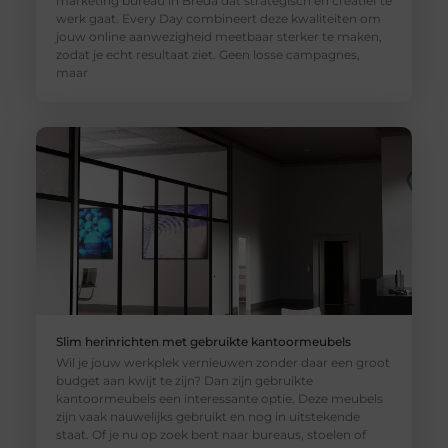
marketing bureau in Breda dat strategisch en creatief te
werk gaat. Every Day combineert deze kwaliteiten om
jouw online aanwezigheid meetbaar sterker te maken,
zodat je echt resultaat ziet. Geen losse campagnes,
maar
Slim herinrichten met gebruikte kantoormeubels
Wil je jouw werkplek vernieuwen zonder daar een groot
budget aan kwijt te zijn? Dan zijn gebruikte
kantoormeubels een interessante optie. Deze meubels
zijn vaak nauwelijks gebruikt en nog in uitstekende
staat. Of je nu op zoek bent naar bureaus, stoelen of