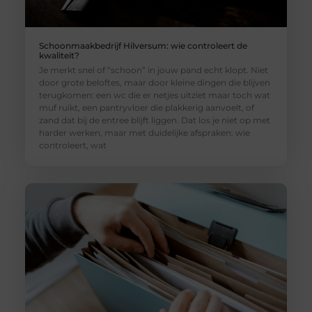
Schoonmaakbedrijf Hilversum: wie controleert de
kwaliteit?
Je merkt snel of “schoon” in jouw pand echt klopt. Niet
door grote beloftes, maar door kleine dingen die blijven
terugkomen: een wc die er netjes uitziet maar toch wat
muf ruikt, een pantryvloer die plakkerig aanvoelt, of
zand dat bij de entree blijft liggen. Dat los je niet op met
harder werken, maar met duidelijke afspraken: wie
controleert, wat