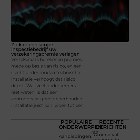
Zo kan een scope-
inspectiebedrijf uw
verzekeringspremie verlagen
Verzekeraars berekenen premies
mede op basis van risico, en een
slecht onderhouden technische
installatie verhoogt dat risico
direct. Wat veel ondernemers
niet weten, is dat een
aantoonbaar goed onderhouden
installatie juist kan leiden tot een
POPULAIRE
RECENTE
ONDERWERPEN
BERICHTEN
(66
Groenafval
Aanbiedingen
)
afvoeren in