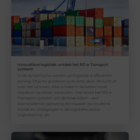
Innovatieve logistiek: ontdek het RO e-Transport
systeem
In de dynamische wereld van logistiek is efficiëntie
koning. Of je nu goederen over land, door de lucht of
over zee vervoert, elke schakel in de keten moet
naadloos op elkaar aansluiten. Hier komt het RO e-
Transport systeem om de hoek kijken – een
baanbrekende oplossing die inspeelt op moderne
trends en uitdagingen in de logistieke sector.
Digitalisering: de