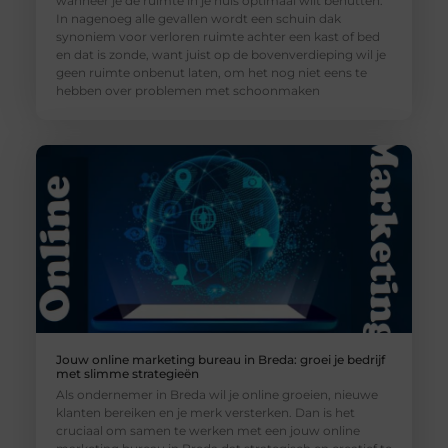
wanneer je de ruimte in je huis optimaal wilt benutten.
In nagenoeg alle gevallen wordt een schuin dak
synoniem voor verloren ruimte achter een kast of bed
en dat is zonde, want juist op de bovenverdieping wil je
geen ruimte onbenut laten, om het nog niet eens te
hebben over problemen met schoonmaken
Jouw online marketing bureau in Breda: groei je bedrijf
met slimme strategieën
Als ondernemer in Breda wil je online groeien, nieuwe
klanten bereiken en je merk versterken. Dan is het
cruciaal om samen te werken met een jouw online