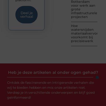
Rotterdam
voor werk aan
grote
Deel je
infrastructurele
verhaal
projecten
Hoe
watersnijden
materiaalvervormin
voorkomt bij
precisiewerk
Heb je deze artikelen al onder ogen gehad?
Ontdek de fascinerende en intrigerende verhalen die
wij te bieden hebben en mis onze artikelen niet.
Verdiep je in verschillende onderwerpen en blijf goed
geïnformeerd!