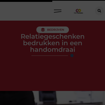
BEDRIJVEN
Relatiegeschenken
bedrukken in een
handomdraai