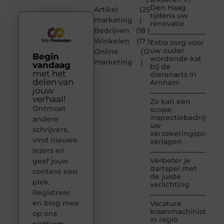
Den Haag
Artikel
(25
tijdens uw
marketing
)
renovatie
Bedrijven
(18 )
Winkelen
(17 )
Extra zorg voor
uw ouder
Online
(12
Begin
wordende kat
marketing
)
vandaag
bij de
met het
dierenarts in
delen van
Arnhem
jouw
verhaal!
Zo kan een
Ontmoet
scope-
inspectiebedrijf
andere
uw
schrijvers,
verzekeringspremie
vind nieuwe
verlagen
lezers en
Verbeter je
geef jouw
dartspel met
content een
de juiste
plek.
verlichting
Registreer
en blog mee
Vacature
kraanmachinist
op ons
in regio
platform.