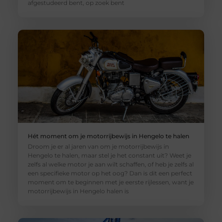
afgestudeerd bent, op zoek bent
Hét moment om je motorrijbewijs in Hengelo te halen
Droom je er al jaren van om je motorrijbewijs in
Hengelo te halen, maar stel je het constant uit? Weet je
zelfs al welke motor je aan wilt schaffen, of heb je zelfs al
een specifieke motor op het oog? Dan is dit een perfect
moment om te beginnen met je eerste rijlessen, want je
motorrijbewijs in Hengelo halen is