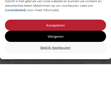
inzicht in het gebruik van onze website en kunnen we content en
advertenties beter afstemmen op uw voorkeuren. Lees ons
[
cookiebeleid
] voor meer informatie.
Accepteren
The Square Mile: Dé specialist in zakelijke taaltrainingen
voor elke branche of sector
Weigeren
In een wereld waarin internationale samenwerking en
communicatie steeds belangrijker worden, is het
Bekijk Voorkeuren
spreken van meerdere talen een onmisbare
vaardigheid. Bedrijven die investeren in de
taalvaardigheid van hun medewerkers, vergroten niet
alleen hun slagkracht, maar versterken ook hun
professionele uitstraling. The Square Mile is dé partner
voor organisaties die hun medewerkers willen laten
excelleren op het gebied van taal. Met