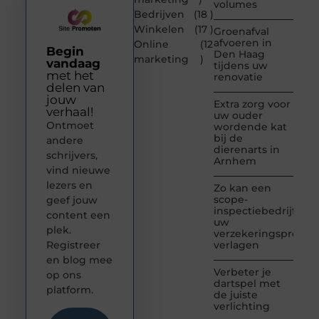
volumes
Bedrijven
(18 )
Winkelen
(17 )
Groenafval
afvoeren in
Online
(12
Begin
Den Haag
marketing
)
vandaag
tijdens uw
met het
renovatie
delen van
jouw
Extra zorg voor
verhaal!
uw ouder
Ontmoet
wordende kat
bij de
andere
dierenarts in
schrijvers,
Arnhem
vind nieuwe
lezers en
Zo kan een
scope-
geef jouw
inspectiebedrijf
content een
uw
plek.
verzekeringspremie
Registreer
verlagen
en blog mee
Verbeter je
op ons
dartspel met
platform.
de juiste
verlichting