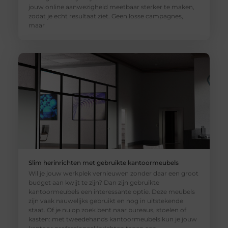
jouw online aanwezigheid meetbaar sterker te maken,
zodat je echt resultaat ziet. Geen losse campagnes,
maar
Slim herinrichten met gebruikte kantoormeubels
Wil je jouw werkplek vernieuwen zonder daar een groot
budget aan kwijt te zijn? Dan zijn gebruikte
kantoormeubels een interessante optie. Deze meubels
zijn vaak nauwelijks gebruikt en nog in uitstekende
staat. Of je nu op zoek bent naar bureaus, stoelen of
kasten: met tweedehands kantoormeubels kun je jouw