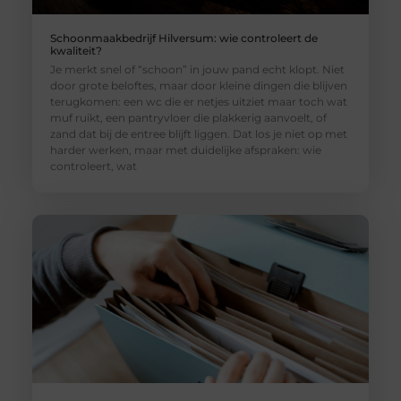
Schoonmaakbedrijf Hilversum: wie controleert de
kwaliteit?
Je merkt snel of “schoon” in jouw pand echt klopt. Niet
door grote beloftes, maar door kleine dingen die blijven
terugkomen: een wc die er netjes uitziet maar toch wat
muf ruikt, een pantryvloer die plakkerig aanvoelt, of
zand dat bij de entree blijft liggen. Dat los je niet op met
harder werken, maar met duidelijke afspraken: wie
controleert, wat