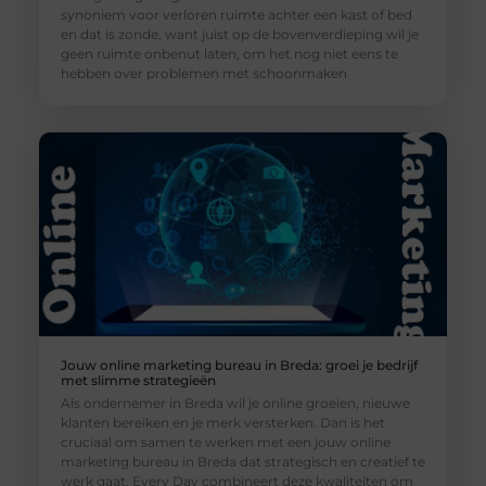
synoniem voor verloren ruimte achter een kast of bed
en dat is zonde, want juist op de bovenverdieping wil je
geen ruimte onbenut laten, om het nog niet eens te
hebben over problemen met schoonmaken
Jouw online marketing bureau in Breda: groei je bedrijf
met slimme strategieën
Als ondernemer in Breda wil je online groeien, nieuwe
klanten bereiken en je merk versterken. Dan is het
cruciaal om samen te werken met een jouw online
marketing bureau in Breda dat strategisch en creatief te
werk gaat. Every Day combineert deze kwaliteiten om