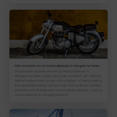
Hét moment om je motorrijbewijs in Hengelo te halen
Droom je er al jaren van om je motorrijbewijs in
Hengelo te halen, maar stel je het constant uit? Weet je
zelfs al welke motor je aan wilt schaffen, of heb je zelfs al
een specifieke motor op het oog? Dan is dit een perfect
moment om te beginnen met je eerste rijlessen, want je
motorrijbewijs in Hengelo halen is