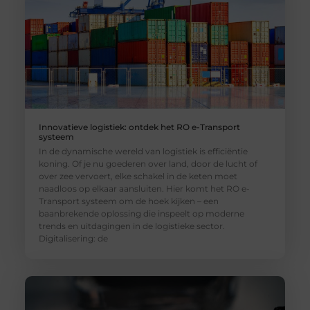
Innovatieve logistiek: ontdek het RO e-Transport
systeem
In de dynamische wereld van logistiek is efficiëntie
koning. Of je nu goederen over land, door de lucht of
over zee vervoert, elke schakel in de keten moet
naadloos op elkaar aansluiten. Hier komt het RO e-
Transport systeem om de hoek kijken – een
baanbrekende oplossing die inspeelt op moderne
trends en uitdagingen in de logistieke sector.
Digitalisering: de