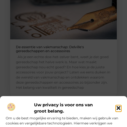
De essentie van vakmanschap: Delville's
gereedschappen en accessoires
Als je een echte doe-het-zelver bent, weet je dat goed
gereedschap het halve werk is. Maar wat maakt
gereedschap nou echt goed? En hoe kies je de juiste
accessoires voor jouw project? Laten we eens duiken in
de wereld van vakmanschap en ontdekken waarom
deze gereedschappen en accessoires zo bijzonder zijn.
Het belang van kwaliteit in gereedschap
Uw privacy is voor ons van
groot belang.
Om u de best mogelijke ervaring te bieden, maken wij gebruik van
cookies en vergelijkbare technologieën. Hiermee verkrijgen we