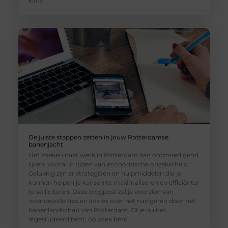
kans
De juiste stappen zetten in jouw Rotterdamse
banenjacht
Het zoeken naar werk in Rotterdam kan ontmoedigend
lijken, vooral in tijden van economische onzekerheid.
Gelukkig zijn er strategieën en hulpmiddelen die je
kunnen helpen je kansen te maximaliseren en efficiënter
te solliciteren. Deze blogpost zal je voorzien van
waardevolle tips en advies over het navigeren door het
banenlandschap van Rotterdam. Of je nu net
afgestudeerd bent, op zoek bent