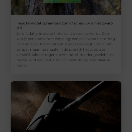
Insectenhotel ophangen: zon of schaduw is niet zwart-
wit
Je wilt dat je insectenhotel echt gebruikt wordt. Dan
win je het vooral met één ding: een plek waar het droog
blijft en waar het hotel niet steeds beweegt. Dat klinkt
simpel, maar het maakt in de praktijk het grootste
verschil. Minder regen op het hotel, minder gewiebel en
na dauw of een buitje sneller weer droog. Pas daarna
komt