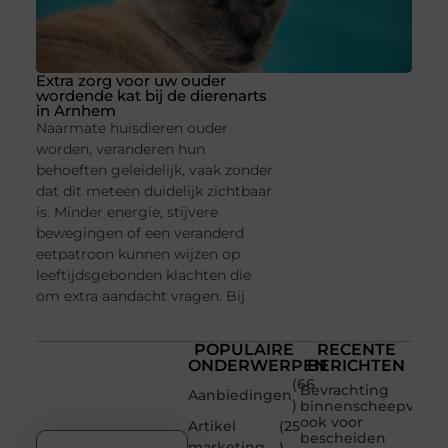
Extra zorg voor uw ouder
wordende kat bij de dierenarts
in Arnhem
Naarmate huisdieren ouder
worden, veranderen hun
behoeften geleidelijk, vaak zonder
dat dit meteen duidelijk zichtbaar
is. Minder energie, stijvere
bewegingen of een veranderd
eetpatroon kunnen wijzen op
leeftijdsgebonden klachten die
om extra aandacht vragen. Bij
POPULAIRE
RECENTE
ONDERWERPEN
BERICHTEN
(66
Bevrachting
Aanbiedingen
)
binnenscheepvaart
ook voor
Artikel
(25
bescheiden
marketing
)