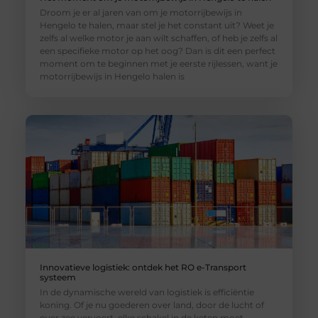
Droom je er al jaren van om je motorrijbewijs in
Hengelo te halen, maar stel je het constant uit? Weet je
zelfs al welke motor je aan wilt schaffen, of heb je zelfs al
een specifieke motor op het oog? Dan is dit een perfect
moment om te beginnen met je eerste rijlessen, want je
motorrijbewijs in Hengelo halen is
Innovatieve logistiek: ontdek het RO e-Transport
systeem
In de dynamische wereld van logistiek is efficiëntie
koning. Of je nu goederen over land, door de lucht of
over zee vervoert, elke schakel in de keten moet