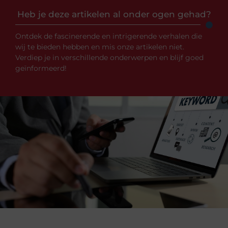
Heb je deze artikelen al onder ogen gehad?
Ontdek de fascinerende en intrigerende verhalen die
wij te bieden hebben en mis onze artikelen niet.
Verdiep je in verschillende onderwerpen en blijf goed
geïnformeerd!