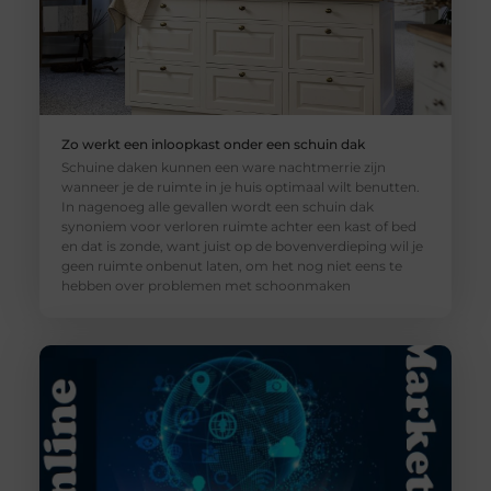
Zo werkt een inloopkast onder een schuin dak
Schuine daken kunnen een ware nachtmerrie zijn
wanneer je de ruimte in je huis optimaal wilt benutten.
In nagenoeg alle gevallen wordt een schuin dak
synoniem voor verloren ruimte achter een kast of bed
en dat is zonde, want juist op de bovenverdieping wil je
geen ruimte onbenut laten, om het nog niet eens te
hebben over problemen met schoonmaken