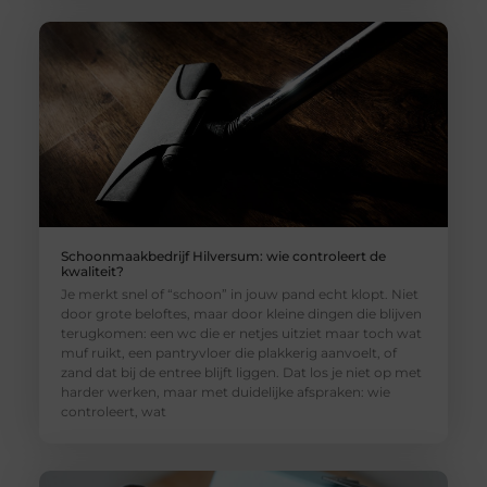
Schoonmaakbedrijf Hilversum: wie controleert de
kwaliteit?
Je merkt snel of “schoon” in jouw pand echt klopt. Niet
door grote beloftes, maar door kleine dingen die blijven
terugkomen: een wc die er netjes uitziet maar toch wat
muf ruikt, een pantryvloer die plakkerig aanvoelt, of
zand dat bij de entree blijft liggen. Dat los je niet op met
harder werken, maar met duidelijke afspraken: wie
controleert, wat