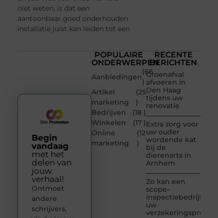
niet weten, is dat een
aantoonbaar goed onderhouden
installatie juist kan leiden tot een
POPULAIRE
RECENTE
ONDERWERPEN
BERICHTEN
(66
Groenafval
Aanbiedingen
)
afvoeren in
Den Haag
Artikel
(25
tijdens uw
marketing
)
renovatie
Bedrijven
(18 )
Winkelen
(17 )
Extra zorg voor
uw ouder
Online
(12
Begin
wordende kat
marketing
)
vandaag
bij de
met het
dierenarts in
delen van
Arnhem
jouw
verhaal!
Zo kan een
Ontmoet
scope-
inspectiebedrijf
andere
uw
schrijvers,
verzekeringspremie