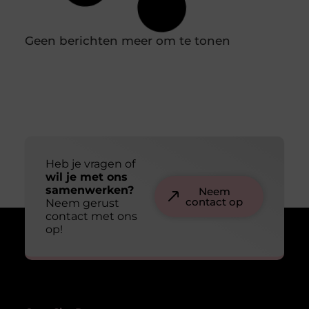
de wereld van vakmanschap en ontdekken waarom
deze gereedschappen en accessoires zo bijzonder zijn.
Het belang van kwaliteit in gereedschap
The Square Mile: Dé specialist in zakelijke taaltrainingen
voor elke branche of sector
In een wereld waarin internationale samenwerking en
communicatie steeds belangrijker worden, is het
spreken van meerdere talen een onmisbare
vaardigheid. Bedrijven die investeren in de
taalvaardigheid van hun medewerkers, vergroten niet
alleen hun slagkracht, maar versterken ook hun