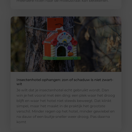
meerdere ritten naar de milieustraat kan betekenen.
Insectenhotel ophangen: zon of schaduw is niet zwart-
wit
Je wilt dat je insectenhotel echt gebruikt wordt. Dan
win je het vooral met één ding: een plek waar het droog
blijft en waar het hotel niet steeds beweegt. Dat klinkt
simpel, maar het maakt in de praktijk het grootste
verschil. Minder regen op het hotel, minder gewiebel en
na dauw of een buitje sneller weer droog. Pas daarna
komt