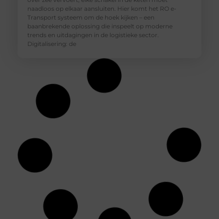
naadloos op elkaar aansluiten. Hier komt het RO e-
Transport systeem om de hoek kijken – een
baanbrekende oplossing die inspeelt op moderne
trends en uitdagingen in de logistieke sector.
Digitalisering: de
De essentie van vakmanschap: Delville's
gereedschappen en accessoires
Als je een echte doe-het-zelver bent, weet je dat goed
gereedschap het halve werk is. Maar wat maakt
gereedschap nou echt goed? En hoe kies je de juiste
accessoires voor jouw project? Laten we eens duiken in