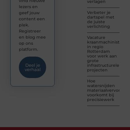
vind nieuwe
verlagen
lezers en
Verbeter je
geef jouw
dartspel met
content een
de juiste
plek.
verlichting
Registreer
en blog mee
Vacature
kraanmachinist
op ons
in regio
platform.
Rotterdam
voor werk aan
grote
Deel je
infrastructurele
verhaal
projecten
Hoe
watersnijden
materiaalvervormin
voorkomt bij
precisiewerk