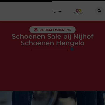
ARTIKEL MARKETING
Schoenen Sale bij Nijhof
Schoenen Hengelo