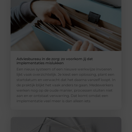
Adviesbureau in de zorg: zo voorkom jij dat
implementaties mislukken
Een nieuw systeem of een nieuwe werkwijze invoeren
lijkt vaak overzichtelijk. Je kiest een oplossing, plant een
startdatum en verwacht dat het daarna vanzelf loopt. In
de praktijk blijkt het vaak anders te gaan. Medewerkers
werken nog op de oude manier, processen sluiten niet
aan en er ontstaat verwarring. Dat komt omdat een
implementatie veel meer is dan alleen iets