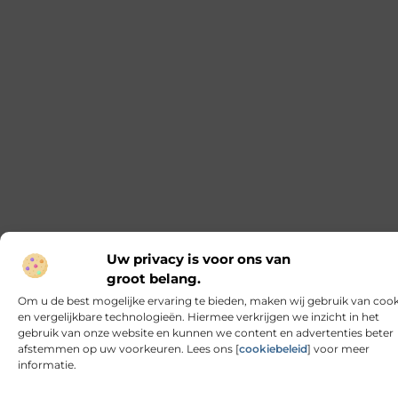
in de wereld van online interieurwinkels. Het platform
ademt sfeer, eenvoud en functionaliteit — precies waar
de Scandinavische woonstijl om bekendstaat. Of je nu
een minimalistische inrichting zoekt of
Overzettreden: De sleutel tot een stijlvolle traprenovatie
Ben je uitgekeken op je oude, versleten trap?
Overzettreden zijn misschien wel de perfecte oplossing
voor jou! Laten we eens duiken in wat overzettreden
precies zijn en waarom ze zo’n slimme keuze zijn voor
jouw volgende traprenovatieproject. Wat zijn
overzettreden? Overzettreden zijn precies wat de