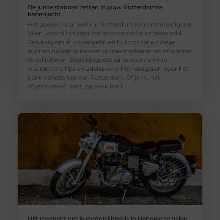
De juiste stappen zetten in jouw Rotterdamse
banenjacht
Het zoeken naar werk in Rotterdam kan ontmoedigend
lijken, vooral in tijden van economische onzekerheid.
Gelukkig zijn er strategieën en hulpmiddelen die je
kunnen helpen je kansen te maximaliseren en efficiënter
te solliciteren. Deze blogpost zal je voorzien van
waardevolle tips en advies over het navigeren door het
banenlandschap van Rotterdam. Of je nu net
afgestudeerd bent, op zoek bent
Hét moment om je motorrijbewijs in Hengelo te halen