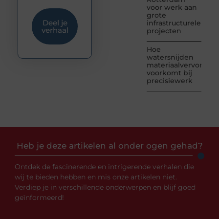
voor werk aan
grote
Deel je
infrastructurele
verhaal
projecten
Hoe
watersnijden
materiaalvervormin
voorkomt bij
precisiewerk
Heb je deze artikelen al onder ogen gehad?
Ontdek de fascinerende en intrigerende verhalen die
wij te bieden hebben en mis onze artikelen niet.
Verdiep je in verschillende onderwerpen en blijf goed
geïnformeerd!