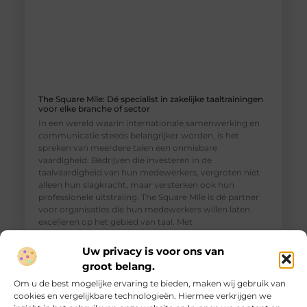
The Square Mile: Dé specialist in zakelijke taaltrainingen
voor elke branche of sector
In een wereld waarin internationale samenwerking en
communicatie steeds belangrijker worden, is het
spreken van meerdere talen een onmisbare
vaardigheid. Bedrijven die investeren in de
taalvaardigheid van hun medewerkers, vergroten niet
alleen hun slagkracht, maar versterken ook hun
professionele uitstraling. The Square Mile is dé partner
voor organisaties die hun medewerkers willen laten
excelleren op het gebied van taal. Met
Uw privacy is voor ons van
groot belang.
Om u de best mogelijke ervaring te bieden, maken wij gebruik van
cookies en vergelijkbare technologieën. Hiermee verkrijgen we