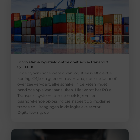
Innovatieve logistiek: ontdek het RO e-Transport
systeem
In de dynamische wereld van logistiek is efficiëntie
koning. Of je nu goederen over land, door de lucht of
over zee vervoert, elke schakel in de keten moet
naadloos op elkaar aansluiten. Hier komt het RO e-
Transport systeem om de hoek kijken – een
baanbrekende oplossing die inspeelt op moderne
trends en uitdagingen in de logistieke sector.
Digitalisering: de