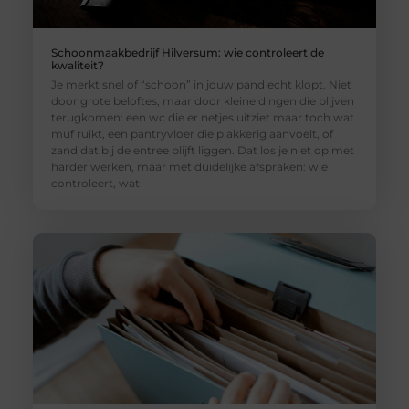
Schoonmaakbedrijf Hilversum: wie controleert de
kwaliteit?
Je merkt snel of “schoon” in jouw pand echt klopt. Niet
door grote beloftes, maar door kleine dingen die blijven
terugkomen: een wc die er netjes uitziet maar toch wat
muf ruikt, een pantryvloer die plakkerig aanvoelt, of
zand dat bij de entree blijft liggen. Dat los je niet op met
harder werken, maar met duidelijke afspraken: wie
controleert, wat