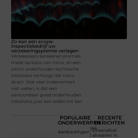
Zo kan een scope-
inspectiebedrijf uw
verzekeringspremie verlagen
Verzekeraars berekenen premies
mede op basis van risico, en een
slecht onderhouden technische
installatie verhoogt dat risico
direct. Wat veel ondernemers
niet weten, is dat een
aantoonbaar goed onderhouden
installatie juist kan leiden tot een
POPULAIRE
RECENTE
ONDERWERPEN
BERICHTEN
(66
Groenafval
Aanbiedingen
)
afvoeren in