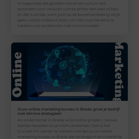
In nagenoeg alle gevallen wordt een schuin dak
synoniem voor verloren ruimte achter een kast of bed
en dat is zonde, want juist op de bovenverdieping wil je
geen ruimte onbenut laten, om het nog niet eens te
hebben over problemen met schoonmaken
Jouw online marketing bureau in Breda: groei je bedrijf
met slimme strategieën
Als ondernemer in Breda wil je online groeien, nieuwe
klanten bereiken en je merk versterken. Dan is het
cruciaal om samen te werken met een jouw online
marketing bureau in Breda dat strategisch en creatief te