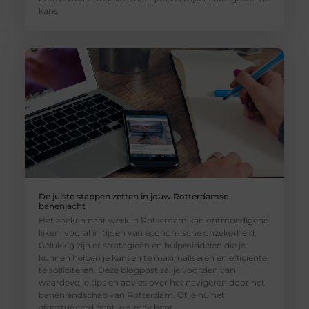
kans
De juiste stappen zetten in jouw Rotterdamse
banenjacht
Het zoeken naar werk in Rotterdam kan ontmoedigend
lijken, vooral in tijden van economische onzekerheid.
Gelukkig zijn er strategieën en hulpmiddelen die je
kunnen helpen je kansen te maximaliseren en efficiënter
te solliciteren. Deze blogpost zal je voorzien van
waardevolle tips en advies over het navigeren door het
banenlandschap van Rotterdam. Of je nu net
afgestudeerd bent, op zoek bent