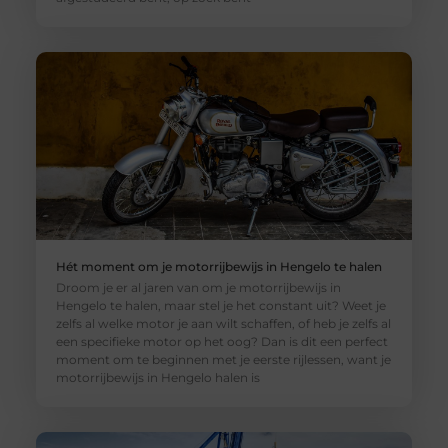
Hét moment om je motorrijbewijs in Hengelo te halen
Droom je er al jaren van om je motorrijbewijs in
Hengelo te halen, maar stel je het constant uit? Weet je
zelfs al welke motor je aan wilt schaffen, of heb je zelfs al
een specifieke motor op het oog? Dan is dit een perfect
moment om te beginnen met je eerste rijlessen, want je
motorrijbewijs in Hengelo halen is