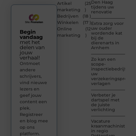
Den Haag
Artikel
(25
tijdens uw
marketing
)
renovatie
Bedrijven
(18 )
Winkelen
(17 )
Extra zorg voor
uw ouder
Online
(12
Begin
wordende kat
marketing
)
vandaag
bij de
met het
dierenarts in
delen van
Arnhem
jouw
verhaal!
Zo kan een
Ontmoet
scope-
inspectiebedrijf
andere
uw
schrijvers,
verzekeringspremie
vind nieuwe
verlagen
lezers en
Verbeter je
geef jouw
dartspel met
content een
de juiste
plek.
verlichting
Registreer
en blog mee
Vacature
kraanmachinist
op ons
in regio
platform.
Rotterdam