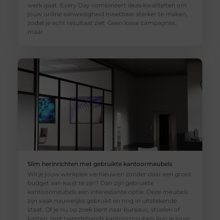
werk gaat. Every Day combineert deze kwaliteiten om
jouw online aanwezigheid meetbaar sterker te maken,
zodat je echt resultaat ziet. Geen losse campagnes,
maar
Slim herinrichten met gebruikte kantoormeubels
Wil je jouw werkplek vernieuwen zonder daar een groot
budget aan kwijt te zijn? Dan zijn gebruikte
kantoormeubels een interessante optie. Deze meubels
zijn vaak nauwelijks gebruikt en nog in uitstekende
staat. Of je nu op zoek bent naar bureaus, stoelen of
kasten: met tweedehands kantoormeubels kun je jouw