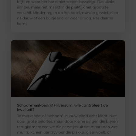
blijft en waar het hotel niet steeds beweegt. Dat klinkt
simpel, maar het maakt in de praktijk het grootste
verschil. Minder regen op het hotel, minder gewiebel en
na dauw of een buitje sneller weer droog. Pas daarna
komt
Schoonmaakbedrijf Hilversum: wie controleert de
kwaliteit?
Je merkt snel of “schoon” in jouw pand echt klopt. Niet
door grote beloftes, maar door kleine dingen die blijven
terugkomen: een wc die er netjes uitziet maar toch wat
muf ruikt, een pantryvloer die plakkerig aanvoelt, of