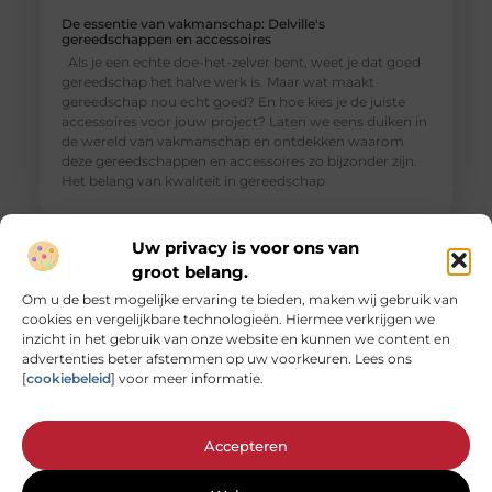
De essentie van vakmanschap: Delville's
gereedschappen en accessoires
Als je een echte doe-het-zelver bent, weet je dat goed
gereedschap het halve werk is. Maar wat maakt
gereedschap nou echt goed? En hoe kies je de juiste
accessoires voor jouw project? Laten we eens duiken in
de wereld van vakmanschap en ontdekken waarom
deze gereedschappen en accessoires zo bijzonder zijn.
Het belang van kwaliteit in gereedschap
Uw privacy is voor ons van
groot belang.
Om u de best mogelijke ervaring te bieden, maken wij gebruik van
cookies en vergelijkbare technologieën. Hiermee verkrijgen we
inzicht in het gebruik van onze website en kunnen we content en
advertenties beter afstemmen op uw voorkeuren. Lees ons
[
cookiebeleid
] voor meer informatie.
Accepteren
The Square Mile: Dé specialist in zakelijke taaltrainingen