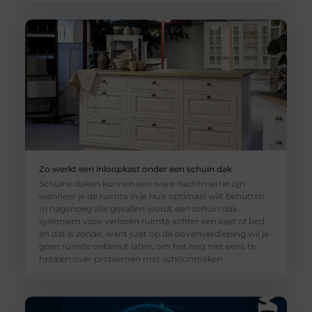
Zo werkt een inloopkast onder een schuin dak
Schuine daken kunnen een ware nachtmerrie zijn
wanneer je de ruimte in je huis optimaal wilt benutten.
In nagenoeg alle gevallen wordt een schuin dak
synoniem voor verloren ruimte achter een kast of bed
en dat is zonde, want juist op de bovenverdieping wil je
geen ruimte onbenut laten, om het nog niet eens te
hebben over problemen met schoonmaken