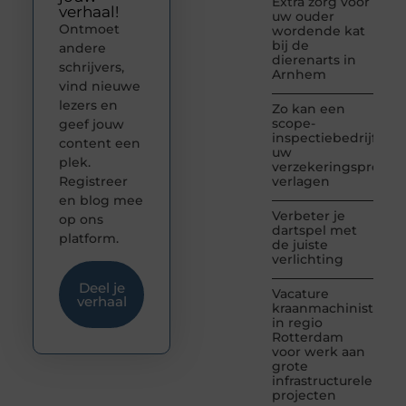
Extra zorg voor
verhaal!
uw ouder
Ontmoet
wordende kat
bij de
andere
dierenarts in
schrijvers,
Arnhem
vind nieuwe
lezers en
Zo kan een
scope-
geef jouw
inspectiebedrijf
content een
uw
plek.
verzekeringspremie
Registreer
verlagen
en blog mee
Verbeter je
op ons
dartspel met
platform.
de juiste
verlichting
Deel je
Vacature
verhaal
kraanmachinist
in regio
Rotterdam
voor werk aan
grote
infrastructurele
projecten