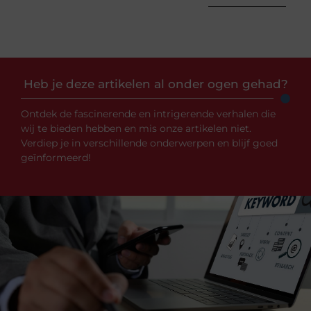
Heb je deze artikelen al onder ogen gehad?
Ontdek de fascinerende en intrigerende verhalen die
wij te bieden hebben en mis onze artikelen niet.
Verdiep je in verschillende onderwerpen en blijf goed
geïnformeerd!