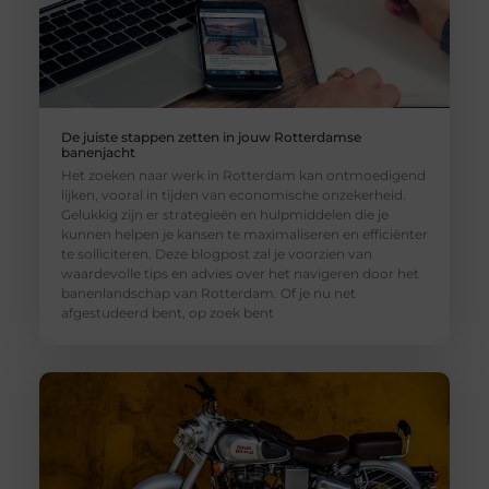
De juiste stappen zetten in jouw Rotterdamse
banenjacht
Het zoeken naar werk in Rotterdam kan ontmoedigend
lijken, vooral in tijden van economische onzekerheid.
Gelukkig zijn er strategieën en hulpmiddelen die je
kunnen helpen je kansen te maximaliseren en efficiënter
te solliciteren. Deze blogpost zal je voorzien van
waardevolle tips en advies over het navigeren door het
banenlandschap van Rotterdam. Of je nu net
afgestudeerd bent, op zoek bent