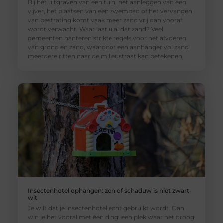
Bij het uitgraven van een tuin, het aanleggen van een
vijver, het plaatsen van een zwembad of het vervangen
van bestrating komt vaak meer zand vrij dan vooraf
wordt verwacht. Waar laat u al dat zand? Veel
gemeenten hanteren strikte regels voor het afvoeren
van grond en zand, waardoor een aanhanger vol zand
meerdere ritten naar de milieustraat kan betekenen.
Insectenhotel ophangen: zon of schaduw is niet zwart-
wit
Je wilt dat je insectenhotel echt gebruikt wordt. Dan
win je het vooral met één ding: een plek waar het droog