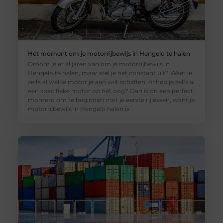
Hét moment om je motorrijbewijs in Hengelo te halen
Droom je er al jaren van om je motorrijbewijs in
Hengelo te halen, maar stel je het constant uit? Weet je
zelfs al welke motor je aan wilt schaffen, of heb je zelfs al
een specifieke motor op het oog? Dan is dit een perfect
moment om te beginnen met je eerste rijlessen, want je
motorrijbewijs in Hengelo halen is