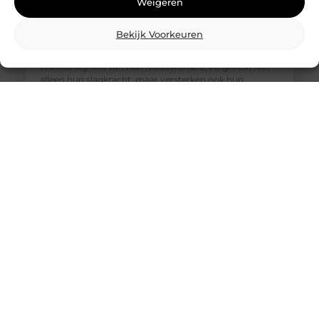
voor elke branche of sector
Weigeren
In een wereld waarin internationale samenwerking en
communicatie steeds belangrijker worden, is het
Bekijk Voorkeuren
spreken van meerdere talen een onmisbare
vaardigheid. Bedrijven die investeren in de
taalvaardigheid van hun medewerkers, vergroten niet
alleen hun slagkracht, maar versterken ook hun
professionele uitstraling. The Square Mile is dé partner
voor organisaties die hun medewerkers willen laten
excelleren op het gebied van taal. Met
Een magazijnopkoper voor overtollig textiel