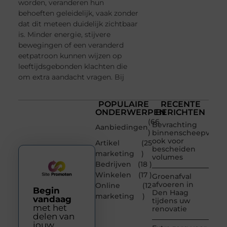
worden, veranderen hun
behoeften geleidelijk, vaak zonder
dat dit meteen duidelijk zichtbaar
is. Minder energie, stijvere
bewegingen of een veranderd
eetpatroon kunnen wijzen op
leeftijdsgebonden klachten die
om extra aandacht vragen. Bij
POPULAIRE
RECENTE
ONDERWERPEN
BERICHTEN
(66
Bevrachting
Aanbiedingen
)
binnenscheepvaart
ook voor
Artikel
(25
bescheiden
marketing
)
volumes
Bedrijven
(18 )
Winkelen
(17 )
Groenafval
afvoeren in
Online
(12
Begin
Den Haag
marketing
)
vandaag
tijdens uw
met het
renovatie
delen van
jouw