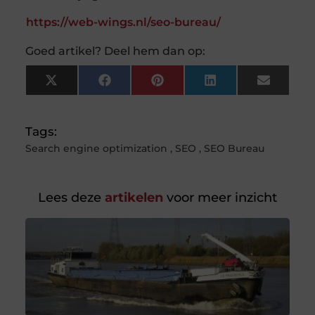
https://web-wings.nl/seo-bureau/
Goed artikel? Deel hem dan op:
X
Facebook
Pinterest
LinkedIn
Email
(Twitter)
Tags:
Search engine optimization
,
SEO
,
SEO Bureau
Lees deze
artikelen
voor meer inzicht