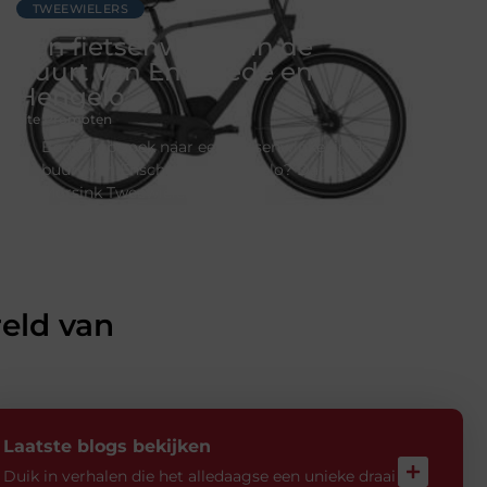
TWEEWIELERS
Een fietsenwinkel in de
buurt van Enschede en
Hengelo
Site Promoten
Bent u op zoek naar een fietsenwinkel in de
buurt van Enschede en Hengelo? Dan is
Morsink Tweewielers in Goor
eld van
Laatste blogs bekijken
Duik in verhalen die het alledaagse een unieke draai