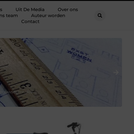
s
Uit De Media
Over ons
ns team
Auteur worden
Contact
I
Si
 bouwsector. Als