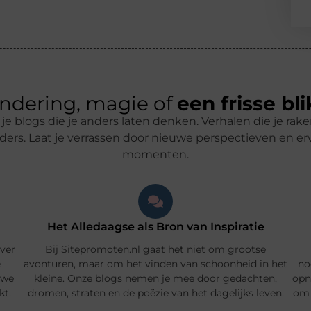
ndering, magie of
een frisse bli
e blogs die je anders laten denken. Verhalen die je rak
nders. Laat je verrassen door nieuwe perspectieven en e
momenten.
Het Alledaagse als Bron van Inspiratie
over
Bij Sitepromoten.nl gaat het niet om grootse
e
avonturen, maar om het vinden van schoonheid in het
no
uwe
kleine. Onze blogs nemen je mee door gedachten,
opn
kt.
dromen, straten en de poëzie van het dagelijks leven.
om 