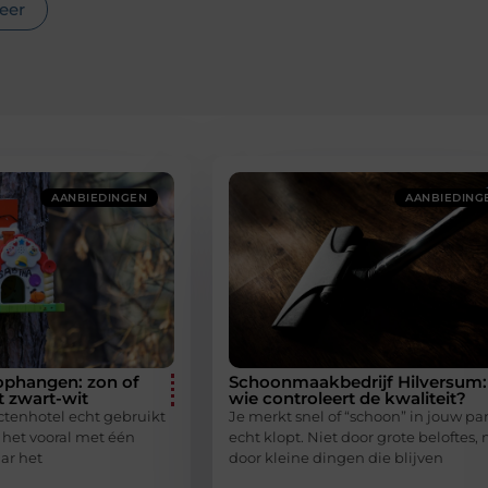
eer
AANBIEDINGEN
AANBIEDING
ophangen: zon of
Schoonmaakbedrijf Hilversum:
t zwart-wit
wie controleert de kwaliteit?
ectenhotel echt gebruikt
Je merkt snel of “schoon” in jouw p
 het vooral met één
echt klopt. Niet door grote beloftes,
ar het
door kleine dingen die blijven