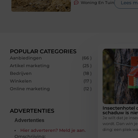
Lees m
Woning En Tuin
POPULAR CATEGORIES
Aanbiedingen
(66 )
Artikel marketing
(25 )
Bedrijven
(18 )
Winkelen
(17 )
Online marketing
(12 )
Insectenhotel 
ADVERTENTIES
schaduw is nie
Je wilt dat je ins
Advertenties
wordt. Dan win je
ding: een plek wa
Hier adverteren? Meld je aan.
Omschrijving: