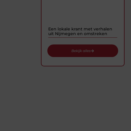
hebben alles voor je verzameld
op één plek.
Een lokale krant met verhalen
uit Nijmegen en omstreken
Bekijk alles