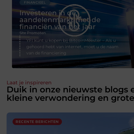
FINANCIEEL
Investeren in de
aandelenmarkt met de
financiën van het jaar
Site Promoten
YFI kunt u kopen bij BitcoinMeester – Als u
gehoord hebt van internet, moet u de naam
van de financiering
Laat je inspireren
Duik in onze nieuwste blogs 
kleine verwondering en grote
RECENTE BERICHTEN