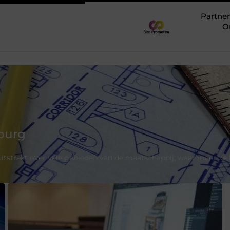
Partner
O
lburg
h uitstrekt over vele gebieden van de maatschappij, waaronder de