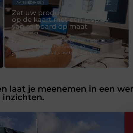
AANBIEDINGEN
Zet uw product op dienst
op de kaart met een display
van re-board op maat
Site Promoten
Zou u graag een display van een materiaal
als re-board laten ontwerpen en
produceren, zodat u uw bedrijf op een
en laat je meenemen in een wer
 inzichten.