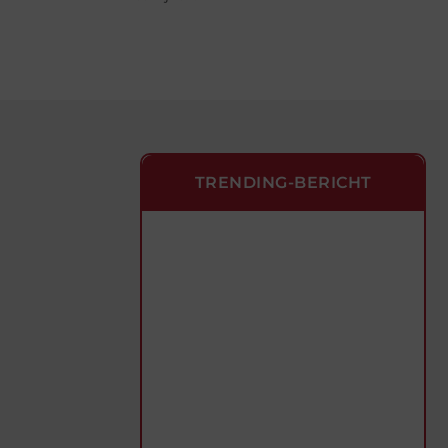
TRENDING-BERICHT
Artikelen die je niet wilt
missen
Van boeiende nieuwtjes tot
inspirerende verhalen – wij