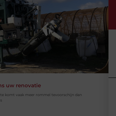
ns uw renovatie
imte komt vaak meer rommel tevoorschijn dan
rs