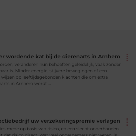
er wordende kat bij de dierenarts in Arnhem
rden, veranderen hun behoeften geleidelijk, vaak zonder
baar is. Minder energie, stijvere bewegingen of een
wijzen op leeftijdsgebonden klachten die om extra
narts in Arnhem wordt ...
ectiebedrijf uw verzekeringspremie verlagen
es mede op basis van risico, en een slecht onderhouden
t dat risico direct. Wat veel ondernemers niet weten, is