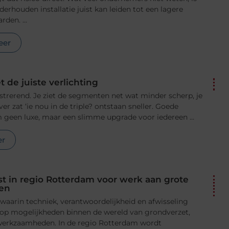
rhouden installatie juist kan leiden tot een lagere
den. ...
eer
t de juiste verlichting
strerend. Je ziet de segmenten net wat minder scherp, je
ver zat ‘ie nou in de triple? ontstaan sneller. Goede
m geen luxe, maar een slimme upgrade voor iedereen ...
er
t in regio Rotterdam voor werk aan grote
ten
 waarin techniek, verantwoordelijkheid en afwisseling
op mogelijkheden binnen de wereld van grondverzet,
e werkzaamheden. In de regio Rotterdam wordt