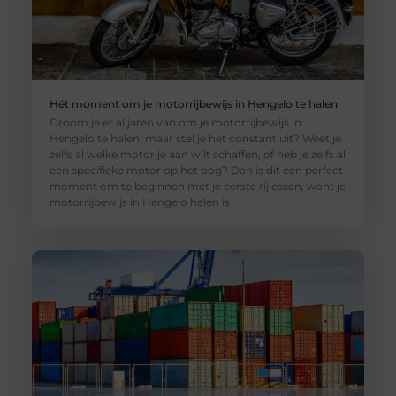
Hét moment om je motorrijbewijs in Hengelo te halen
Droom je er al jaren van om je motorrijbewijs in
Hengelo te halen, maar stel je het constant uit? Weet je
zelfs al welke motor je aan wilt schaffen, of heb je zelfs al
een specifieke motor op het oog? Dan is dit een perfect
moment om te beginnen met je eerste rijlessen, want je
motorrijbewijs in Hengelo halen is