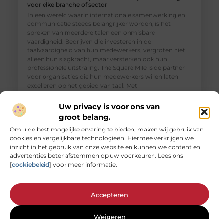
voor elke branche of sector
In een wereld waarin internationale samenwerking en
communicatie steeds belangrijker worden, is het
spreken van meerdere talen een onmisbare
vaardigheid. Bedrijven die investeren in de
taalvaardigheid van hun medewerkers, vergroten niet
alleen hun slagkracht, maar versterken ook hun
professionele uitstraling. The Square Mile is dé partner
voor organisaties die hun medewerkers willen laten
excelleren op het gebied van taal. Met
Uw privacy is voor ons van
groot belang.
Om u de best mogelijke ervaring te bieden, maken wij gebruik van
cookies en vergelijkbare technologieën. Hiermee verkrijgen we
inzicht in het gebruik van onze website en kunnen we content en
advertenties beter afstemmen op uw voorkeuren. Lees ons
[
cookiebeleid
] voor meer informatie.
Accepteren
Weigeren
Een magazijnopkoper voor overtollig textiel