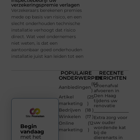
inspectiebedrijf uw
verzekeringspremie verlagen
Verzekeraars berekenen premies
mede op basis van risico, en een
slecht onderhouden technische
installatie verhoogt dat risico
direct. Wat veel ondernemers
niet weten, is dat een
aantoonbaar goed onderhouden
installatie juist kan leiden tot een
POPULAIRE
RECENTE
ONDERWERPEN
BERICHTEN
(66
Groenafval
Aanbiedingen
)
afvoeren in
Den Haag
Artikel
(25
tijdens uw
marketing
)
renovatie
Bedrijven
(18 )
Winkelen
(17 )
Extra zorg voor
uw ouder
Online
(12
Begin
wordende kat
marketing
)
vandaag
bij de
met het
dierenarts in