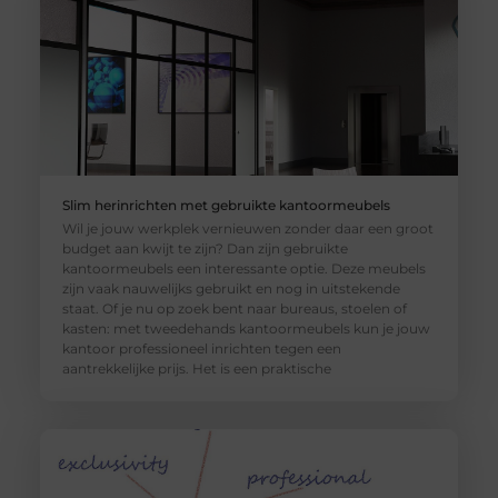
Slim herinrichten met gebruikte kantoormeubels
Wil je jouw werkplek vernieuwen zonder daar een groot
budget aan kwijt te zijn? Dan zijn gebruikte
kantoormeubels een interessante optie. Deze meubels
zijn vaak nauwelijks gebruikt en nog in uitstekende
staat. Of je nu op zoek bent naar bureaus, stoelen of
kasten: met tweedehands kantoormeubels kun je jouw
kantoor professioneel inrichten tegen een
aantrekkelijke prijs. Het is een praktische