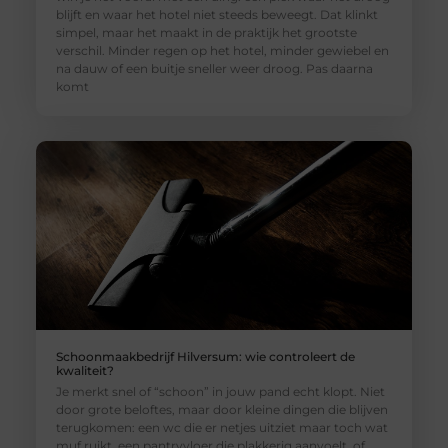
blijft en waar het hotel niet steeds beweegt. Dat klinkt
simpel, maar het maakt in de praktijk het grootste
verschil. Minder regen op het hotel, minder gewiebel en
na dauw of een buitje sneller weer droog. Pas daarna
komt
Schoonmaakbedrijf Hilversum: wie controleert de
kwaliteit?
Je merkt snel of “schoon” in jouw pand echt klopt. Niet
door grote beloftes, maar door kleine dingen die blijven
terugkomen: een wc die er netjes uitziet maar toch wat
muf ruikt, een pantryvloer die plakkerig aanvoelt, of