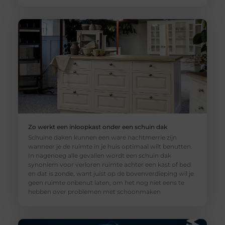
Zo werkt een inloopkast onder een schuin dak
Schuine daken kunnen een ware nachtmerrie zijn
wanneer je de ruimte in je huis optimaal wilt benutten.
In nagenoeg alle gevallen wordt een schuin dak
synoniem voor verloren ruimte achter een kast of bed
en dat is zonde, want juist op de bovenverdieping wil je
geen ruimte onbenut laten, om het nog niet eens te
hebben over problemen met schoonmaken