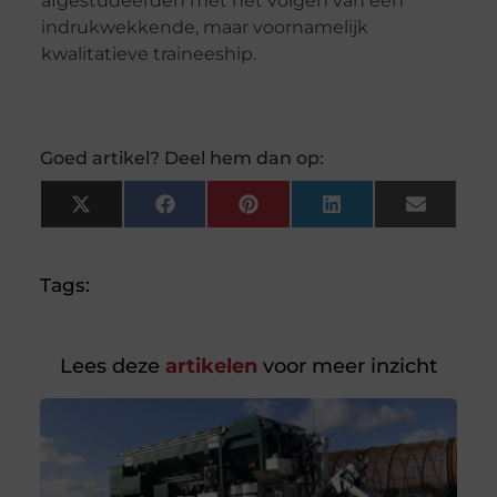
afgestudeerden met het volgen van een
indrukwekkende, maar voornamelijk
kwalitatieve traineeship.
Goed artikel? Deel hem dan op:
X
Facebook
Pinterest
LinkedIn
Email
(Twitter)
Tags:
Lees deze
artikelen
voor meer inzicht