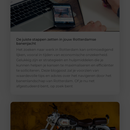
De juiste stappen zetten in jouw Rotterdamse
banenjacht
Het zoeken naar werk in Rotterdam kan ontmoedigend
lijken, vooral in tijden van economische onzekerheid.
Gelukkig zijn er strategieën en hulpmiddelen die je
kunnen helpen je kansen te maximaliseren en efficiënter
te solliciteren. Deze blogpost zal je voorzien van
waardevolle tips en advies over het navigeren door het
banenlandschap van Rotterdam. Of je nu net
afgestudeerd bent, op zoek bent