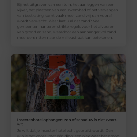
Bij het uitgraven van een tuin, het aanleggen van een
vijver, het plaatsen van een zwembad of het vervangen
van bestrating komt vaak meer zand vrij dan vooraf
wordt verwacht. Waar laat u al dat zand? Veel
gemeenten hanteren strikte regels voor het afvoeren
van grond en zand, waardoor een aanhanger vol zand
meerdere ritten naar de milieustraat kan betekenen.
Insectenhotel ophangen: zon of schaduw is niet zwart-
wit
Je wilt dat je insectenhotel echt gebruikt wordt. Dan
win je het vooral met één ding: een plek waar het droog