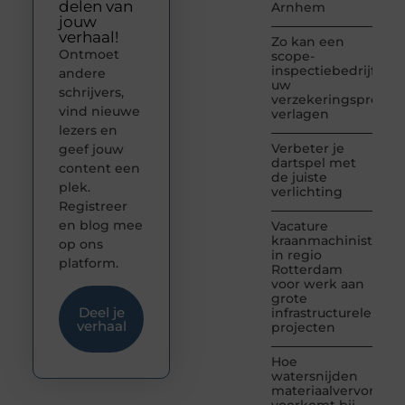
delen van
Arnhem
jouw
verhaal!
Zo kan een
Ontmoet
scope-
inspectiebedrijf
andere
uw
schrijvers,
verzekeringspremie
vind nieuwe
verlagen
lezers en
Verbeter je
geef jouw
dartspel met
content een
de juiste
plek.
verlichting
Registreer
en blog mee
Vacature
kraanmachinist
op ons
in regio
platform.
Rotterdam
voor werk aan
grote
Deel je
infrastructurele
verhaal
projecten
Hoe
watersnijden
materiaalvervormin