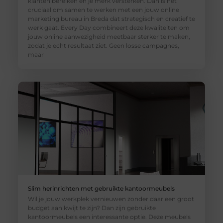
klanten bereiken en je merk versterken. Dan is het
cruciaal om samen te werken met een jouw online
marketing bureau in Breda dat strategisch en creatief te
werk gaat. Every Day combineert deze kwaliteiten om
jouw online aanwezigheid meetbaar sterker te maken,
zodat je echt resultaat ziet. Geen losse campagnes,
maar
Slim herinrichten met gebruikte kantoormeubels
Wil je jouw werkplek vernieuwen zonder daar een groot
budget aan kwijt te zijn? Dan zijn gebruikte
kantoormeubels een interessante optie. Deze meubels