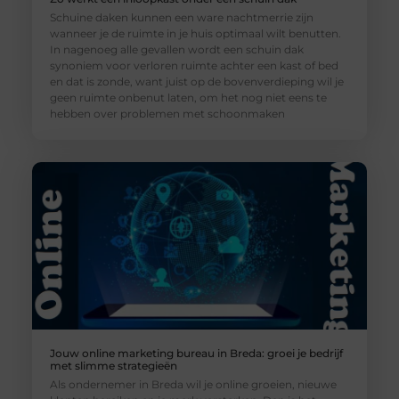
Schuine daken kunnen een ware nachtmerrie zijn
wanneer je de ruimte in je huis optimaal wilt benutten.
In nagenoeg alle gevallen wordt een schuin dak
synoniem voor verloren ruimte achter een kast of bed
en dat is zonde, want juist op de bovenverdieping wil je
geen ruimte onbenut laten, om het nog niet eens te
hebben over problemen met schoonmaken
Jouw online marketing bureau in Breda: groei je bedrijf
met slimme strategieën
Als ondernemer in Breda wil je online groeien, nieuwe