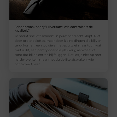
Schoonmaakbedrijf Hilversum: wie controleert de
kwaliteit?
Je merkt snel of “schoon” in jouw pand echt klopt. Niet
door grote beloftes, maar door kleine dingen die blijven
terugkomen: een wc die er netjes uitziet maar toch wat
muf ruikt, een pantryvloer die plakkerig aanvoelt, of
zand dat bij de entree blijft liggen. Dat los je niet op met
harder werken, maar met duidelijke afspraken: wie
controleert, wat