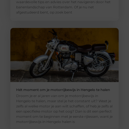
waardevolle tips en advies over het navigeren door het
banenlandschap van Rotterdam. Of je nu net
afgestudeerd bent, op zoek bent
Hét moment om je motorrijbewijs in Hengelo te halen
Droom je er al jaren van om je motorrijbewijs in
Hengelo te halen, maar stel je het constant uit? Weet je
zelfs al welke motor je aan wilt schaffen, of heb je zelfs al
een specifieke motor op het oog? Dan is dit een perfect
moment om te beginnen met je eerste rijlessen, want je
motorrijbewijs in Hengelo halen is