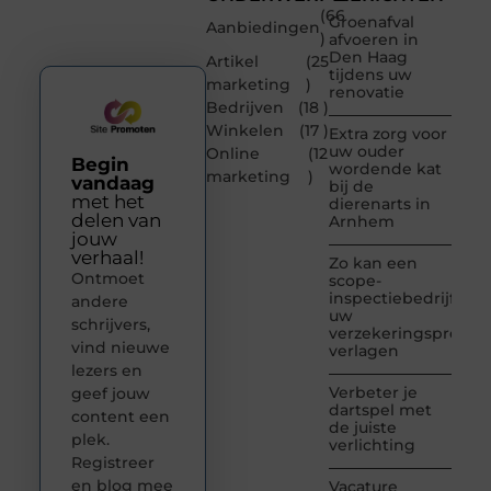
(66
Groenafval
Aanbiedingen
)
afvoeren in
Den Haag
Artikel
(25
tijdens uw
marketing
)
renovatie
Bedrijven
(18 )
Winkelen
(17 )
Extra zorg voor
uw ouder
Online
(12
Begin
wordende kat
marketing
)
vandaag
bij de
met het
dierenarts in
delen van
Arnhem
jouw
verhaal!
Zo kan een
Ontmoet
scope-
inspectiebedrijf
andere
uw
schrijvers,
verzekeringspremie
vind nieuwe
verlagen
lezers en
Verbeter je
geef jouw
dartspel met
content een
de juiste
plek.
verlichting
Registreer
en blog mee
Vacature