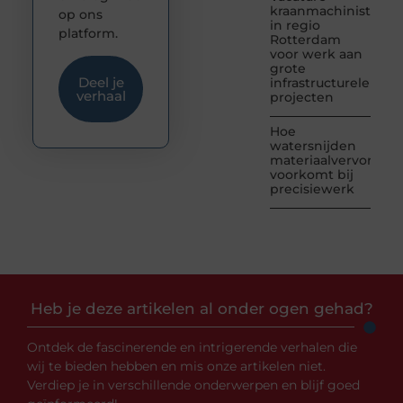
kraanmachinist
op ons
in regio
platform.
Rotterdam
voor werk aan
grote
Deel je
infrastructurele
verhaal
projecten
Hoe
watersnijden
materiaalvervormin
voorkomt bij
precisiewerk
Heb je deze artikelen al onder ogen gehad?
Ontdek de fascinerende en intrigerende verhalen die
wij te bieden hebben en mis onze artikelen niet.
Verdiep je in verschillende onderwerpen en blijf goed