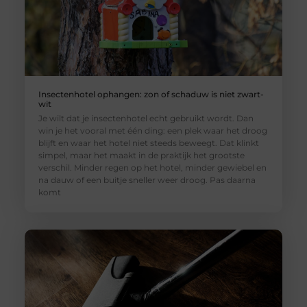
Insectenhotel ophangen: zon of schaduw is niet zwart-
wit
Je wilt dat je insectenhotel echt gebruikt wordt. Dan
win je het vooral met één ding: een plek waar het droog
blijft en waar het hotel niet steeds beweegt. Dat klinkt
simpel, maar het maakt in de praktijk het grootste
verschil. Minder regen op het hotel, minder gewiebel en
na dauw of een buitje sneller weer droog. Pas daarna
komt