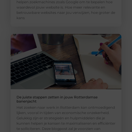
helpen zoekmachines zoals Google om te bepalen hoe
waardevol jouw website is. Hoe meer relevante en
betrouwbare websites naar jou verwijzen, hoe groter de
kans
De juiste stappen zetten in jouw Rotterdamse
banenjacht
Het zoeken naar werk in Rotterdam kan ontmoedigend
lijken, vooral in tijden van economische onzekerheid.
Gelukkig zijn er strategieën en hulpmiddelen die je
kunnen helpen je kansen te maximaliseren en efficiënter
te solliciteren. Deze blogpost zal je voorzien van