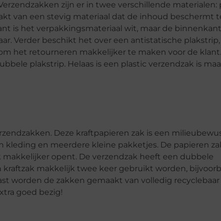
erzendzakken zijn er in twee verschillende materialen: 
aakt van een stevig materiaal dat de inhoud beschermt 
ant is het verpakkingsmateriaal wit, maar de binnenkant
r. Verder beschikt het over een antistatische plakstrip, 
 om het retourneren makkelijker te maken voor de klant. 
bele plakstrip. Helaas is een plastic verzendzak is ma
verzendzakken. Deze kraftpapieren zak is een milieubewu
n kleding en meerdere kleine pakketjes. De papieren za
 makkelijker opent. De verzendzak heeft een dubbele
n kraftzak makkelijk twee keer gebruikt worden, bijvoor
ast worden de zakken gemaakt van volledig recyclebaar
 extra goed bezig!