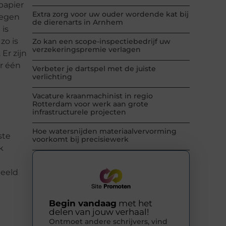
papier
Extra zorg voor uw ouder wordende kat bij
tegen
de dierenarts in Arnhem
 is
zo is
Zo kan een scope-inspectiebedrijf uw
verzekeringspremie verlagen
Er zijn
ar één
Verbeter je dartspel met de juiste
verlichting
Vacature kraanmachinist in regio
Rotterdam voor werk aan grote
infrastructurele projecten
Hoe watersnijden materiaalvervorming
ste
voorkomt bij precisiewerk
k
beeld
Begin vandaag
met het
delen van jouw verhaal!
Ontmoet andere schrijvers, vind