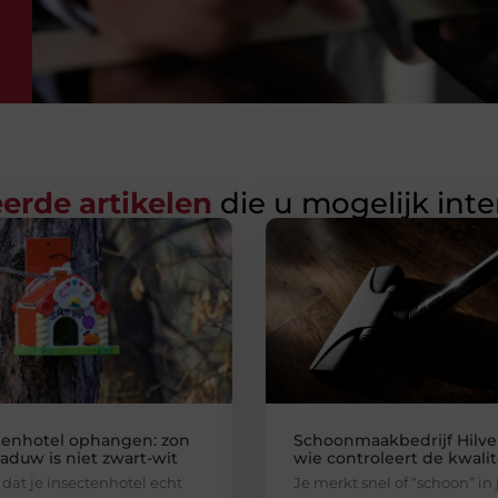
erde artikelen
die u mogelijk int
tenhotel ophangen: zon
Schoonmaakbedrijf Hilve
aduw is niet zwart-wit
wie controleert de kwalit
t dat je insectenhotel echt
Je merkt snel of “schoon” in