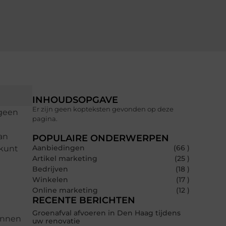
INHOUDSOPGAVE
Er zijn geen kopteksten gevonden op deze
 geen
pagina.
an
POPULAIRE ONDERWERPEN
Aanbiedingen
(66 )
 kunt
Artikel marketing
(25 )
Bedrijven
(18 )
Winkelen
(17 )
Online marketing
(12 )
RECENTE BERICHTEN
Groenafval afvoeren in Den Haag tijdens
tonnen
uw renovatie