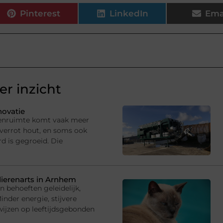
Pinterest
LinkedIn
Ema
r inzicht
novatie
itenruimte komt vaak meer
verrot hout, en soms ook
rd is gegroeid. Die
dierenarts in Arnhem
 behoeften geleidelijk,
inder energie, stijvere
ijzen op leeftijdsgebonden