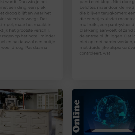
kt wordt. Dan win je het
pand echt klopt. Niet door g
 met één ding: een plek
beloftes, maar door kleine 
et droog blijft en waar het
die blijven terugkomen: ee
niet steeds beweegt. Dat
die er netjes uitziet maar to
 simpel, maar het maakt in
muf ruikt, een pantryvloer d
tijk het grootste verschil.
plakkerig aanvoelt, of zand d
 regen op het hotel, minder
de entree blijft liggen. Dat l
el en na dauw of een buitje
niet op met harder werken,
r weer droog. Pas daarna
met duidelijke afspraken: w
controleert, wat