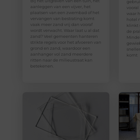
Bij het uitgraven van een tuin, het
gebrui
aanleggen van een vijver, het
vooral
plaatsen van een zwembad of het
waar h
vervangen van bestrating komt
hotel 
vaak meer zand vrij dan vooraf
klinkt
wordt verwacht. Waar laat u al dat
de prak
zand? Veel gemeenten hanteren
Minder
strikte regels voor het afvoeren van
gewieb
grond en zand, waardoor een
snelle
aanhanger vol zand meerdere
komt
ritten naar de milieustraat kan
betekenen.