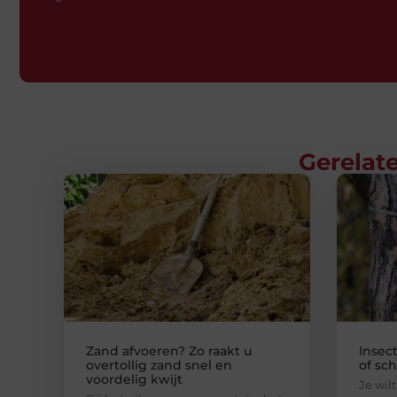
Gerelate
Zand afvoeren? Zo raakt u
Insec
overtollig zand snel en
of sch
voordelig kwijt
Je wil