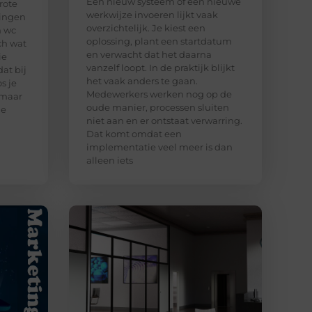
Een nieuw systeem of een nieuwe
rote
werkwijze invoeren lijkt vaak
dingen
overzichtelijk. Je kiest een
n wc
oplossing, plant een startdatum
ch wat
en verwacht dat het daarna
ie
vanzelf loopt. In de praktijk blijkt
at bij
het vaak anders te gaan.
os je
Medewerkers werken nog op de
 maar
oude manier, processen sluiten
ie
niet aan en er ontstaat verwarring.
Dat komt omdat een
implementatie veel meer is dan
alleen iets