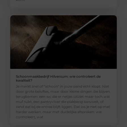
Schoonmaakbedrijf Hilversum: wie controleert de
kwaliteit?
Je merkt snel of “schoon” in jouw pand echt klopt. Niet
door grote beloftes, maar door kleine dingen die blijven
terugkomen: een wc die er netjes uitziet maar toch wat
muf ruikt, een pantryvloer die plakkerig aanvoelt, of
zand dat bij de entree blijft liggen. Dat los je niet op met
harder werken, maar met duidelijke afspraken: wie
controleert, wat