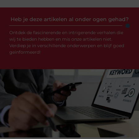
Heb je deze artikelen al onder ogen gehad?
Ontdek de fascinerende en intrigerende verhalen die
wij te bieden hebben en mis onze artikelen niet.
Verdiep je in verschillende onderwerpen en blijf goed
geïnformeerd!