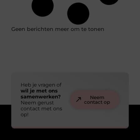
gereedschap nou echt goed? En hoe kies je de juiste
accessoires voor jouw project? Laten we eens duiken in
de wereld van vakmanschap en ontdekken waarom
deze gereedschappen en accessoires zo bijzonder zijn.
Het belang van kwaliteit in gereedschap
The Square Mile: Dé specialist in zakelijke taaltrainingen
voor elke branche of sector
In een wereld waarin internationale samenwerking en
communicatie steeds belangrijker worden, is het
spreken van meerdere talen een onmisbare
vaardigheid. Bedrijven die investeren in de