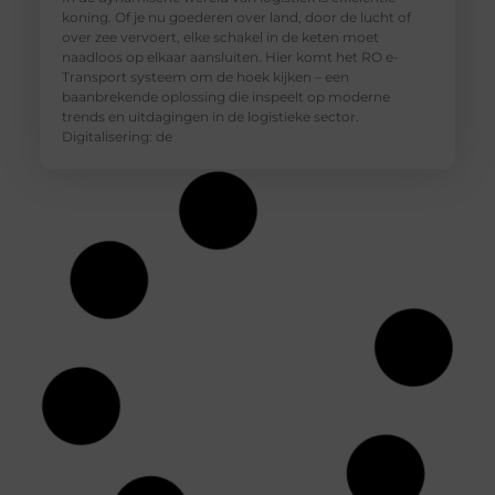
koning. Of je nu goederen over land, door de lucht of
over zee vervoert, elke schakel in de keten moet
naadloos op elkaar aansluiten. Hier komt het RO e-
Transport systeem om de hoek kijken – een
baanbrekende oplossing die inspeelt op moderne
trends en uitdagingen in de logistieke sector.
Digitalisering: de
De essentie van vakmanschap: Delville's
gereedschappen en accessoires
Als je een echte doe-het-zelver bent, weet je dat goed
gereedschap het halve werk is. Maar wat maakt