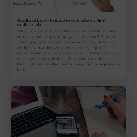
Goedkope backlinks inzetten voor betere online
vindbaarheid
Wil je jouw website beter laten scoren in zoekmachines
zonder direct een groot budget uit te geven? Dan zijn
goedkope backlinks een interessante optie. Backlinks
zijn links van andere websites naar die van jou. Ze
helpen zoekmachines zoals Google om te bepalen hoe
waardevol jouw website is. Hoe meer relevante en
betrouwbare websites naar jou verwijzen, hoe groter de
kans