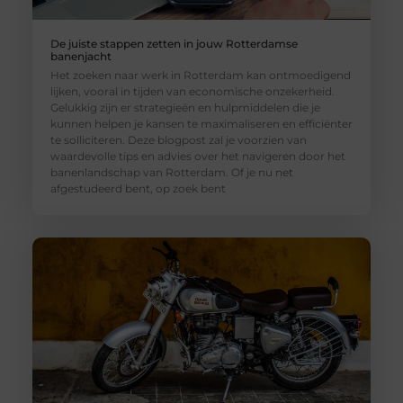
De juiste stappen zetten in jouw Rotterdamse
banenjacht
Het zoeken naar werk in Rotterdam kan ontmoedigend
lijken, vooral in tijden van economische onzekerheid.
Gelukkig zijn er strategieën en hulpmiddelen die je
kunnen helpen je kansen te maximaliseren en efficiënter
te solliciteren. Deze blogpost zal je voorzien van
waardevolle tips en advies over het navigeren door het
banenlandschap van Rotterdam. Of je nu net
afgestudeerd bent, op zoek bent