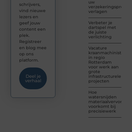
uw
schrijvers,
verzekeringspremie
vind nieuwe
verlagen
lezers en
Verbeter je
geef jouw
dartspel met
content een
de juiste
plek.
verlichting
Registreer
en blog mee
Vacature
kraanmachinist
op ons
in regio
platform.
Rotterdam
voor werk aan
grote
Deel je
infrastructurele
verhaal
projecten
Hoe
watersnijden
materiaalvervormin
voorkomt bij
precisiewerk