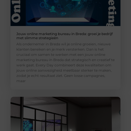
Jouw online marketing bureau in Breda: groei je bedrijf
met slimme strategieën
Als ondernemer in Breda wil je online groeien, nieuwe
klanten bereiken en je merk versterken. Dan is het
cruciaal om samen te werken met een jouw online
marketing bureau in Breda dat strategisch en creatief te
werk gaat. Every Day combineert deze kwaliteiten om
jouw online aanwezigheid meetbaar sterker te maken,
zodat je echt resultaat ziet. Geen losse campagnes,
maar