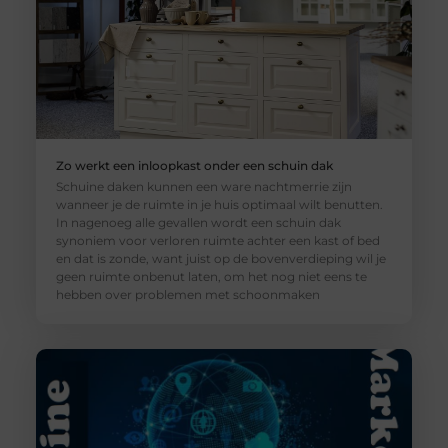
Zo werkt een inloopkast onder een schuin dak
Schuine daken kunnen een ware nachtmerrie zijn
wanneer je de ruimte in je huis optimaal wilt benutten.
In nagenoeg alle gevallen wordt een schuin dak
synoniem voor verloren ruimte achter een kast of bed
en dat is zonde, want juist op de bovenverdieping wil je
geen ruimte onbenut laten, om het nog niet eens te
hebben over problemen met schoonmaken