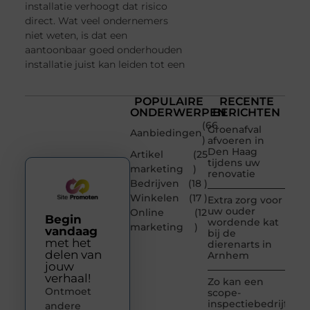
installatie verhoogt dat risico
direct. Wat veel ondernemers
niet weten, is dat een
aantoonbaar goed onderhouden
installatie juist kan leiden tot een
POPULAIRE
RECENTE
ONDERWERPEN
BERICHTEN
(66
Groenafval
Aanbiedingen
)
afvoeren in
Den Haag
Artikel
(25
tijdens uw
marketing
)
renovatie
Bedrijven
(18 )
Winkelen
(17 )
Extra zorg voor
uw ouder
Online
(12
Begin
wordende kat
marketing
)
vandaag
bij de
met het
dierenarts in
delen van
Arnhem
jouw
verhaal!
Zo kan een
Ontmoet
scope-
inspectiebedrijf
andere