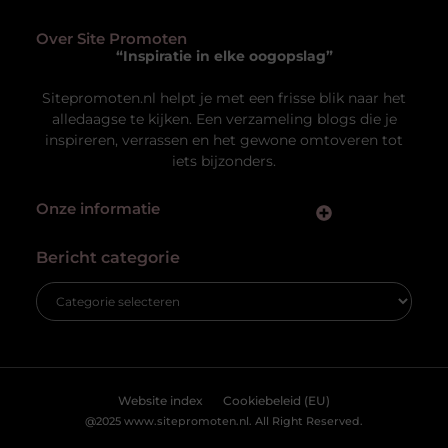
taalvaardigheid van hun medewerkers, vergroten niet
alleen hun slagkracht, maar versterken ook hun
professionele uitstraling. The Square Mile is dé partner
voor organisaties die hun medewerkers willen laten
excelleren op het gebied van taal. Met
Uw privacy is voor ons van
groot belang.
Om u de best mogelijke ervaring te bieden, maken wij gebruik van
cookies en vergelijkbare technologieën. Hiermee verkrijgen we
inzicht in het gebruik van onze website en kunnen we content en
advertenties beter afstemmen op uw voorkeuren. Lees ons
[
cookiebeleid
] voor meer informatie.
Accepteren
Weigeren
Een magazijnopkoper voor overtollig textiel
Overschotten in textielvoorraden kunnen zich
Bekijk Voorkeuren
razendsnel opstapelen. Modecollecties wisselen sneller
dan ooit, retourstromen nemen toe en voorraadbeheer
wordt steeds complexer. Wat doet u met die